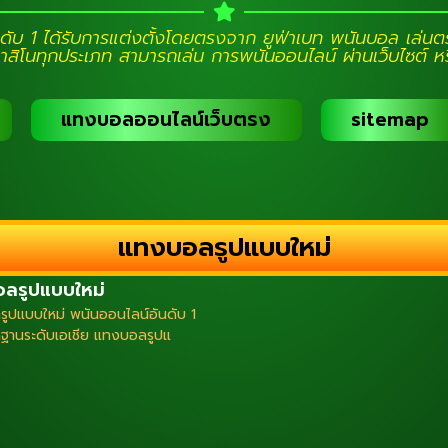
บ 1 ได้รับการแต่งตั้งโดยตรงจาก ยูฟ่าเบท พนันบอล เล่นตรง ไ
คาสิโนทุกประเภท สามารถเล่น การพนันออนไลน์ ผ่านเว็บไซต์ 
แทงบอลออนไลน์เว็บตรง
sitemap
แทงบอลรูปแบบใหม่
ลรูปแบบใหม่
ูปแบบใหม่ พนันออนไลน์อันดับ 1
าฐานระดับเอเชีย แทงบอลรูปแ