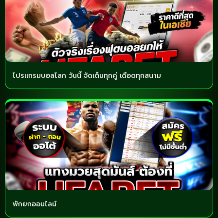
โปรแกรมบอลโลก วันนี้ จัดเต็มทุกคู่ เดือดทุกสนาม
พักยกออนไลน์