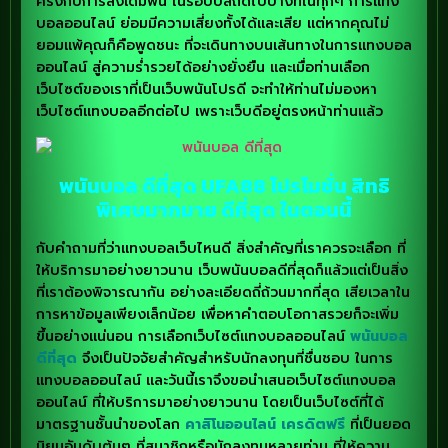
ครั้งกับการลงเดิมพัน ในรอบบิลถัดไปบางทีในทุกๆ การแทง
บอลออนไลน์ ย่อมมีความเสี่ยงทั้งได้และเสีย แต่หากคุณไม่
ยอมแพ้คุณก็คือพูดชนะ ที่จะเดินทางบนเส้นทางในการแทงบอล
ออนไลน์ สู่ความร่ำรวยได้อย่างยั่งยืน และเมื่อท่านเลือก
เว็บไซต์ของเราที่เป็นเว็บพนันโปรดี จะทำให้ท่านไม่มองหา
เว็บไซต์แทงบอลอีกต่อไป เพราะเว็บดีอยู่ตรงหน้าท่านแล้ว
พนันบอล ดีที่สุด UFA88 โปรโมชั่น สิทธิ
พิเศษมากมาย ดีที่สุด ในตอนนี้
กับคำถามที่ว่าแทงบอลเว็บไหนดี สิ่งสำคัญที่เราควรจะเลือก ที่
ให้บริการมาอย่างยาวนาน เว็บพนันบอลดีที่สุดก็แล้วแต่เป็นสิ่ง
ที่เราต้องพิจารณากัน อย่างละเอียดถี่ถ้วนมากที่สุด เสียเวลาใน
การหาข้อมูลเพียงเล็กน้อย เพื่อหาคำตอบโอกาสรวยก็จะเพิ่ม
ขึ้นอย่างแน่นอน การเลือกเว็บไซต์แทงบอลออนไลน์
พนันบอล
ดีที่สุด
จึงเป็นปัจจัยสำคัญสำหรับนักลงทุนที่ชื่นชอบ ในการ
แทงบอลออนไลน์ และวันนี้เราจึงขอนำเสนอเว็บไซต์แทงบอล
ออนไลน์ ที่ให้บริการมาอย่างยาวนาน โดยเป็นเว็บไซต์ที่ได้
มาตรฐานชั้นนำของโลก
คาสิโนออนไลน์ เครดิตฟรี
ที่เป็นยอด
นิยมอันดับต้นๆ ที่สมาชิกหรือนักลงทุนหลายท่าน ที่ให้ความ