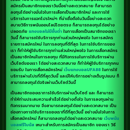
สมัครเป็นสมาชิกของเราวันนี้อย่างสะดวกสบาย ก็สามารถ
ลงทุนได้อย่างมั่นใจในการเลือกเป็นสมาชิกใหม่ และการใช้
บริการในการแจกโปรใหม่ๆ ที่น่าเชื่อถือในวันนี้อย่างสะดวก
สบายวิธีการพนันออนไลน์โดยตรง ก็สามารถลงทุนได้อย่าง
ปลอดภัย
แทงบอลไม่มีขั้นต่ำ
ในการเลือกเป็นสมาชิกของเรา
วันนี้ ก็สามารถใช้บริการทุกท่านส่วนใหญ่พอใจ ในการสมัคร
รายการสมัครใหม่ ในการลงทุนที่ดีที่สุด ในการใช้บริการของ
เรา ก็ทำให้ผู้ใช้บริการทุกท่านส่วนใหญ่พอใจ ในการเลือกสมัคร
เป็นสมาชิกใหม่ในการลงทุน ที่มีกิจกรรมในการใช้บริการผ่าน
เว็บไซต์ของเรา ได้อย่างสะดวกสบาย ก็ทำให้ผู้ใช้บริการทุกคน
ยอมรับ ในการเลือกสมัครใหม่
เว็บแทงบอลUFA88
ในการใช้
บริการผ่านโปรที่ดีที่สุดวันนี้ และมีให้บริการอย่างเต็มรูปแบบ ก็
สามารถลงทุนได้จริงผ่านเว็บไซต์วันนี้
เป็นสมาชิกของเราการใช้บริการผ่านเว็บไซต์ และ ก็สามารถ
ทำให้ท่านประสบความสำเร็จได้อย่างตั้งใจ ในการลงทุนผ่าน
กิจกรรมมากมาย จึงสามารถลงทุนได้อย่างสะดวกสบาย เป็น
ช่องทางการใช้บริการของเราที่ดีที่สุดวันนี้ อย่างมั่นใจในการ
เลือกสมัครใหม่ ก็สามารถลงทุนได้อย่างสะดวกสบาย
เว็บพนัน
บอลฟรีโบนัส
เหมาะสำหรับการสมัครเป็นสมาชิก ของเรา วิธี