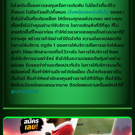
ในโลกใบนี้ของการลงทุนหรือการเดิมพัน ไม่มีอะไรที่จะดีไป
ทั้งหมด ไม่มีอะไรแย่ไปทั้งหมด
เว็บพนันบอลน่าเชื่อถือ
ของเรา
จึงไม่จำเป็นที่จะต้องเลือก ให้ดีครบทุกองค์ประกอบ เพราะคุณ
เชื่อหรือไม่ว่าคุณเข้ามาใช้บริการ ในการเชิญสิ่งที่ดีที่สุด ที่ไม่
เคยเกิดขึ้นที่ไหนมาก่อน ทำให้ช่วงเวลาของคุณเป็นช่วงเวลาที่มี
ความสุข สร้างรายได้อย่างไร้ขีดจำกัด ความมั่นคงปลอดภัย
ในการให้บริการ กฎข้อ 1 ของการให้บริการคือการเอาใจใส่ของ
ลูกค้า ให้สมาชิกสามารถที่จะไว้วางใจ ในการใช้บริการได้เลย
ยิ่งใช้บริการนานเท่าไหร่ ยิ่งได้รับความปลอดภัยคุ้มค่าอย่าง
แน่นอน รับรองว่าท่านจะต้องประทับใจ ในการให้บริการบนเว็บ
พนันแห่งนี้ ที่จะทำให้ท่านมีรายได้ต่อเนื่อง เว็บไซต์ของเราเป็น
เว็บไซต์ ที่จะทำให้เหล่านักลงทุนสร้างรายได้ที่ดีที่สุด ที่จะได้รับ
สิทธิประโยชน์ตอบแทนมากมาย
ติดต่อสอบถามหรือสมัครได้ที่
@UFA88SV8