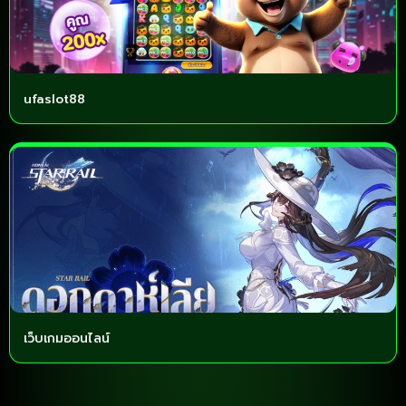
ufaslot88
เว็บเกมออนไลน์