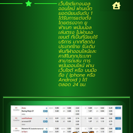
เว็บไซต์แทงบอล
ออนไลน์ ผ่านเน็ต
ยอดนิยมอันดับ 1
ได้รับการแต่งตั้ง
โดยตรงจาก ยู
ฟ่าเบท พนันบอล
เล่นตรง ไม่ผ่านเอ
เยนต์ ที่เป็นที่นิยมใช้
บริการ มากที่สุดใน
ประเทศไทย รับเดิม
พันกีฬาออนไลน์และ
คาสิโนทุกประเภท
สามารถเล่น การ
พนันออนไลน์ ผ่าน
เว็บไซต์ หรือ บนมือ
ถือ ( Iphone หรือ
Android ) ได้
ตลอด 24 ชม.