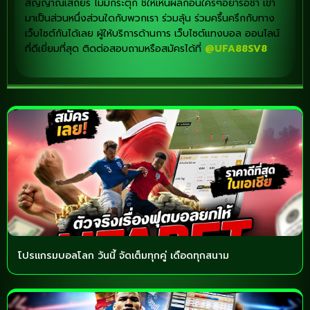
สัญญาณเสถียร ไม่มีกระตุก ชี้ให้เห็นผลก่อนใครๆอย่ารอช้า เข้า
มาเป็นส่วนหนึ่งส่วนใดกับพวกเรา ร่วมลุ้น ร่วมครื้นครึกกับทาง
เว็บไซต์กันได้เลย ผู้ให้บริการด้านการ เว็บไซต์แทงบอล ออนไลน์
ที่ดีเยี่ยมที่สุด
ติดต่อสอบถามหรือสมัครได้ที่
@UFA88SV8
โปรแกรมบอลโลก วันนี้ จัดเต็มทุกคู่ เดือดทุกสนาม