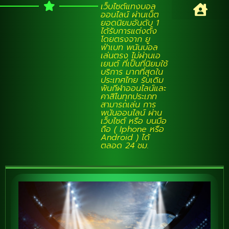
เว็บไซต์แทงบอล
ออนไลน์ ผ่านเน็ต
ยอดนิยมอันดับ 1
ได้รับการแต่งตั้ง
โดยตรงจาก ยู
ฟ่าเบท พนันบอล
เล่นตรง ไม่ผ่านเอ
เยนต์ ที่เป็นที่นิยมใช้
บริการ มากที่สุดใน
ประเทศไทย รับเดิม
พันกีฬาออนไลน์และ
คาสิโนทุกประเภท
สามารถเล่น การ
พนันออนไลน์ ผ่าน
เว็บไซต์ หรือ บนมือ
ถือ ( Iphone หรือ
Android ) ได้
ตลอด 24 ชม.