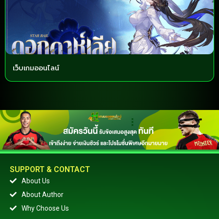
เว็บเกมออนไลน์
SUPPORT & CONTACT
About Us
About Author
Why Choose Us