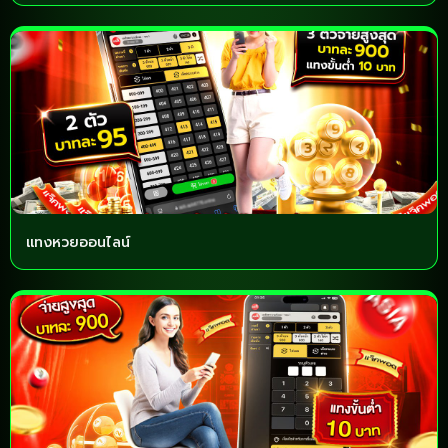
แทงหวยออนไลน์