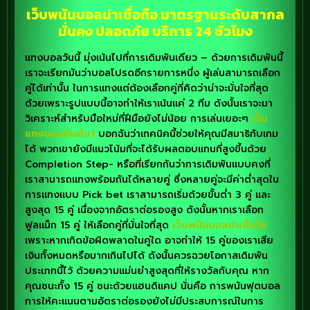
เว็บพนันบอลน่าเชื่อถือ
มาตรฐานระดับสากล
มั่นคง ปลอดภัย บริการ 24 ชั่วโมง
แทงบอลวันนี้ มุ่งเน้นไปที่การเดิมพันเดียว – ด้วยการเดิมพันนี้
เราจะเรียกมันว่าบอลโปรดอีกรายการหนึ่ง ผู้เล่นสามารถเลือก
คู่ได้เท่านั้น ในการแทงแต่ต้องเลือกคู่ที่คิดว่าน่าจะมั่นใจที่สุด
ด้วยเพราะรูปแบบนี้อาจทำให้เราเน้นแค่ 2 ทีม ดังนั้นเราจะมา
วิเคราะห์สำหรับมือใหม่ที่ฝีมือยังไม่น้อย การเล่นเยอะๆ
เว็บ
แทงบอลอันดับ1
บอกฉันว่าเทคนิคนี้ช่วยให้คุณมีสมาธิกับเกม
ได้ พวกเขายังมีแนวโน้มที่จะได้รับผลตอบแทนที่สูงขึ้นด้วย
Completion Step- หรือที่เรียกกันว่าการเดิมพันแบบคงที่
เราสามารถแทงพร้อมกันได้หลายคู่ ซึ่งหลายคู่จะมีค่าต่ำสุดใน
การแทงแบบ Pick bet เราสามารถเริ่มด้วยขั้นต่ำ 3 คู่ และ
สูงสุด 15 คู่ เนื่องจากอัตราต่อรองสูง ดังนั้นหากเราเลือก
ฟูลแม็ก 15 คู่ ให้เลือกคู่ที่มั่นใจที่สุด
เว็บพนันบอลน่าเชื่อถือ
เพราะหากเกิดข้อผิดพลาดในคู่ใด อาจทำให้ 15 คู่ของเราเสีย
เงินทั้งหมดหรือมากเกินไปได้ ดังนั้นควรฉวยโอกาสเดิมพัน
ประเภทนี้ไว้ ด้วยความแม่นยำสูงสุดที่ให้รางวัลกับคุณ หาก
คุณชนะทั้ง 15 คู่ ชนะด้วยแฮนดิแคป นั่นคือ การพนันฟุตบอล
การให้คะแนนตามอัตราต่อรองยังไม่มีประสบการณ์ในการ