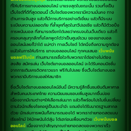
ที่ให้บริการแทงบอลออนไลน์ มาแรงสุดในขณะนั้น รวมทั้งเป็น
เว็บไซต์ที่ดีที่สุดตอนนี้ เว็บไซต์ของพวกเรามีความมั่นคง ทาง
ด้านการเงินสูง แล้วก็มีการบริการอย่างดีเยี่ยม แล้วก็มีระบบ
ระเบียบความปลอดภัย ที่ล้ำยุคที่สุดในทวีปเอเชีย แล้วก็มีตัวอปิ้ง
การพนันบอล ที่สามารถเรียกได้เลยว่าครบจบในเว็บเดียว แล้วก็
ครอบคลุมทุกลีกทั้งโลกพูดได้ว่าเป็นศูนย์รวม ของแทงบอล
ออนไลน์เลยก็ว่าได้ แน่ๆว่า ทางเว็บไซต์ ได้คนึงถึงความถูกต้อง
แน่ใจในการให้บริการ แทงบอลออนไลน์ ทุกคนเสมอ
เว็บพนัน
บอลฟรีโบนัส
ท่านสามารถเชื่อใจกับพวกเราได้อย่างไม่ต้อง
สงสัย สมัครเล่น เว็บไซต์แทงบอลออนไลน์ จะได้รับคอมมิชชั่น
จากการเติมเครดิตคราวแรก ฟรีกันไปเลย ซึ่งเว็บไซต์แทงบอล
พวกเรามีบริการบอลให้สมาชิก
ซึ่งเว็บไซต์แทงบอลออนไลน์อันนี้ มีความรู้สึกชื่นชมยินดีมหาศาล
สำหรับคนประเทศไทย ความนิยมชมชอบเพิ่มสูงมากขึ้นบ่อย
เนื่องจากมีเกมต่างๆให้เลือกเล่นมาก แล้วก็พร้อมโปรโมชั่นเปลี่ยน
ตามใจนักเสี่ยงโชคอยู่เป็นประจำจ้ะ แถมยังได้รับมาตรฐานสากล
ด้วย นักเล่นการพนันก็สามารถมองได้ พวกเราถ่ายทอดสดแบบ
เรียลไทม์ ให้นักพนันได้ลุ้น ได้เฮก่อนเพื่อนๆด้วย
เว็บพนันบอล
ออนไลน์
เนื่องจากว่าสัญญาณถ่ายทอดสดของพวกเราเร็ว