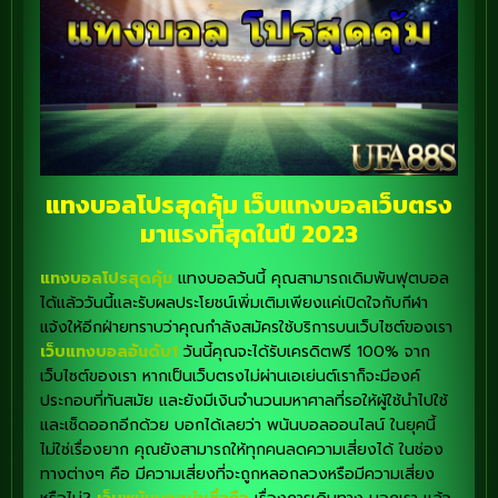
แทงบอลโปรสุดคุ้ม เว็บแทงบอลเว็บตรง
มาแรงที่สุดในปี 2023
แทงบอลโปรสุดคุ้ม
แทงบอลวันนี้ คุณสามารถเดิมพันฟุตบอล
ได้แล้ววันนี้และรับผลประโยชน์เพิ่มเติมเพียงแค่เปิดใจกับกีฬา
แจ้งให้อีกฝ่ายทราบว่าคุณกำลังสมัครใช้บริการบนเว็บไซต์ของเรา
เว็บแทงบอลอันดับ1
วันนี้คุณจะได้รับเครดิตฟรี 100% จาก
เว็บไซต์ของเรา หากเป็นเว็บตรงไม่ผ่านเอเย่นต์เราก็จะมีองค์
ประกอบที่ทันสมัย และยังมีเงินจำนวนมหาศาลที่รอให้ผู้ใช้นำไปใช้
และเช็ดออกอีกด้วย บอกได้เลยว่า พนันบอลออนไลน์ ในยุคนี้
ไม่ใช่เรื่องยาก คุณยังสามารถให้ทุกคนลดความเสี่ยงได้ ในช่อง
ทางต่างๆ คือ มีความเสี่ยงที่จะถูกหลอกลวงหรือมีความเสี่ยง